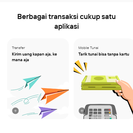
Berbagai transaksi cukup satu
aplikasi
Transfer
Transfer
Mobile Tunai
Mobile Tunai
Kirim uang kapan aja, ke
Kirim uang ke mana aja 
Tarik tunai bisa tanpa kartu
Gak bawa kartu? Gak 
mana aja
dan atur jadwal transfer 
masalah! Cukup buka 
sesuai maumu. Bisa 
aplikasi, tarik tunai 
transfer ke banyak tujuan 
segampang itu.
sekaligus!