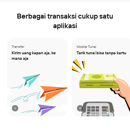
Berbagai transaksi cukup satu
aplikasi
Transfer
Transfer
Mobile Tunai
Mobile Tunai
Kirim uang kapan aja, ke
Kirim uang ke mana aja 
Tarik tunai bisa tanpa kartu
Gak bawa kartu? Gak 
mana aja
dan atur jadwal transfer 
masalah! Cukup buka 
sesuai maumu. Bisa 
aplikasi, tarik tunai 
transfer ke banyak tujuan 
segampang itu.
sekaligus!